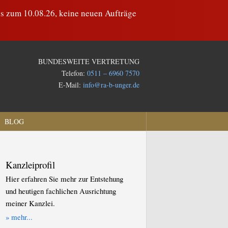
is zum 10.08.26, keine neuen Aufträge
BUNDESWEITE VERTRETUNG
Telefon:
0511 – 6960 7570
E-Mail:
info@ra-b-unger.de
BLOG
Kanzleiprofil
Hier erfahren Sie mehr zur Entstehung
und heutigen fachlichen Ausrichtung
meiner Kanzlei.
» mehr...