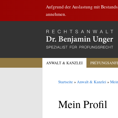
Aufgrund der Auslastung mit Bestandsm
annehmen.
ANWALT & KANZLEI
PRÜFUNGSANF
Startseite
»
Anwalt & Kanzlei
»
Mein
Mein Profil