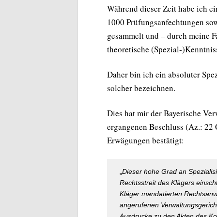
Während dieser Zeit habe ich e
1000 Prüfungsanfechtungen sow
gesammelt und – durch meine Fa
theoretische (Spezial-)Kenntni
Daher bin ich ein absoluter Spe
solcher bezeichnen.
Dies hat mir der Bayerische Ve
ergangenen Beschluss (Az.: 22 C
Erwägungen bestätigt:
„
Dieser hohe Grad an Spezialis
Rechtsstreit des Klägers einsc
Kläger mandatierten Rechtsanwa
angerufenen Verwaltungsgerichts
Ausdrucke zu den Akten des Ko