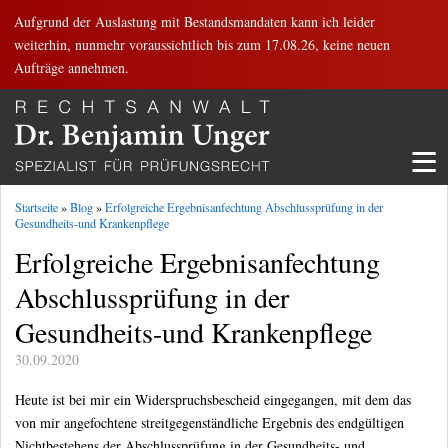
Aufgrund der Auslastung mit Bestandsmandaten kann ich leider
weiterhin, nunmehr voraussichtlich bis zum 17.08.26, keine neuen
Aufträge annehmen.
≡
Startseite
»
Blog
»
Erfolgreiche Ergebnisanfechtung Abschlussprüfung in der
Gesundheits-und Krankenpflege
Erfolgreiche Ergebnisanfechtung
Abschlussprüfung in der
Gesundheits-und Krankenpflege
30.09.2020
Heute ist bei mir ein Widerspruchsbescheid eingegangen, mit dem das
von mir angefochtene streitgegenständliche Ergebnis des endgültigen
Nichtbestehens der Abschlussprüfung in der Gesundheits- und